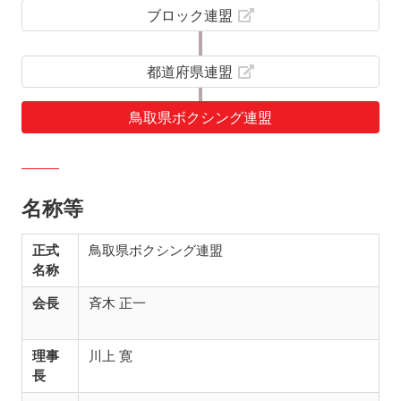
ブロック連盟
都道府県連盟
鳥取県ボクシング連盟
名称等
正式
鳥取県ボクシング連盟
名称
会長
斉木 正一
理事
川上 寛
長