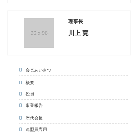
理事長
川上 寛
会長あいさつ
概要
役員
事業報告
歴代会長
連盟員専用