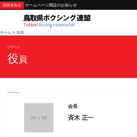
ホームページ開設のお知らせ
関係者各位
>
ホーム
役員
Officer
役
員
会長
斉木 正一